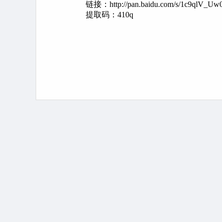
链接：http://pan.baidu.com/s/1c9qlV_
提取码：410q